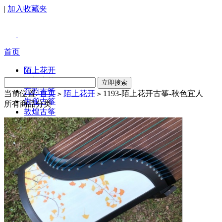
|
加入收藏夹
首页
陌上花开
鸣韵古筝
东韵古筝
当前位置:
首页
陌上花开
1193-陌上花开古筝-秋色宜人
>
>
朱雀古筝
所有商品分类
敦煌古筝
配件
新品上市
热销商品